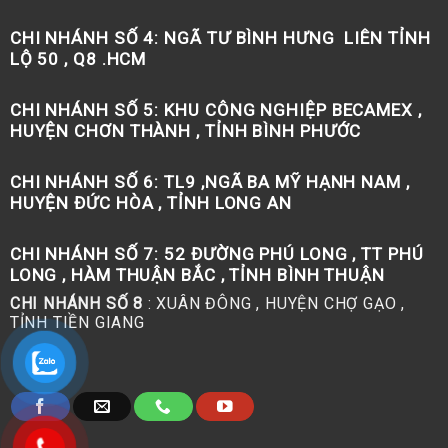
CHI NHÁNH SỐ 4:
NGÃ TƯ BÌNH HƯNG LIÊN TỈNH
LỘ 50 , Q8 .HCM
CHI NHÁNH SỐ 5:
KHU CÔNG NGHIỆP BECAMEX ,
HUYỆN CHƠN THÀNH , TỈNH BÌNH PHƯỚC
CHI NHÁNH SỐ 6:
TL9 ,NGÃ BA MỸ HẠNH NAM ,
HUYỆN ĐỨC HÒA , TỈNH LONG AN
CHI NHÁNH SỐ 7:
52 ĐƯỜNG PHÚ LONG , TT PHÚ
LONG , HÀM THUẬN BẮC , TỈNH BÌNH THUẬN
CHI NHÁNH SỐ 8
: XUÂN ĐÔNG , HUYỆN CHỢ GẠO ,
TỈNH TIỀN GIANG