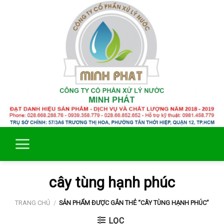
Skip
to
content
cây tùng hạnh phúc
TRANG CHỦ
/
SẢN PHẨM ĐƯỢC GẮN THẺ “CÂY TÙNG HẠNH PHÚC”
LỌC