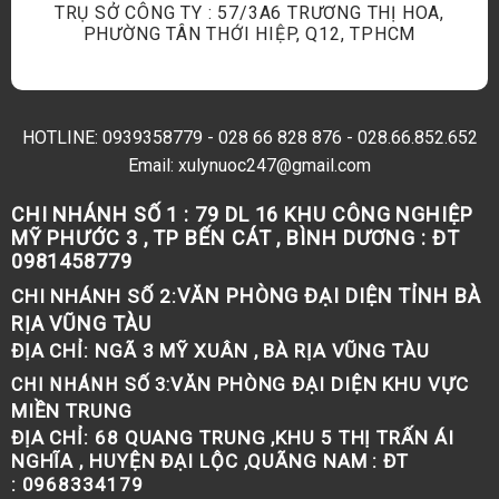
TRỤ SỞ CÔNG TY : 57/3A6 TRƯƠNG THỊ HOA,
PHƯỜNG TÂN THỚI HIỆP, Q12, TPHCM
HOTLINE:
0939358779
-
028 66 828 876
-
028.66.852.652
Email: xulynuoc247@gmail.com
CHI NHÁNH SỐ 1 :
79 DL 16 KHU CÔNG NGHIỆP
MỸ PHƯỚC 3 , TP BẾN CÁT , BÌNH DƯƠNG : ĐT
0981458779
VĂN PHÒNG ĐẠI DIỆN TỈNH BÀ
CHI NHÁNH SỐ 2:
RỊA VŨNG TÀU
ĐỊA CHỈ:
NGÃ 3 MỸ XUÂN , BÀ RỊA VŨNG TÀU
VĂN PHÒNG ĐẠI DIỆN KHU VỰC
CHI NHÁNH SỐ 3:
MIỀN TRUNG
ĐỊA CHỈ:
68 QUANG TRUNG ,KHU 5 THỊ TRẤN ÁI
NGHĨA , HUYỆN ĐẠI LỘC ,QUÃNG NAM : ĐT
: 0968334179