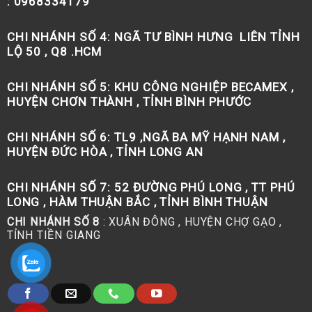
: 0968334179
CHI NHÁNH SỐ 4:
NGÃ TƯ BÌNH HƯNG LIÊN TỈNH
LỘ 50 , Q8 .HCM
CHI NHÁNH SỐ 5:
KHU CÔNG NGHIỆP BECAMEX ,
HUYỆN CHƠN THÀNH , TỈNH BÌNH PHƯỚC
CHI NHÁNH SỐ 6:
TL9 ,NGÃ BA MỸ HẠNH NAM ,
HUYỆN ĐỨC HÒA , TỈNH LONG AN
CHI NHÁNH SỐ 7:
52 ĐƯỜNG PHÚ LONG , TT PHÚ
LONG , HÀM THUẬN BẮC , TỈNH BÌNH THUẬN
CHI NHÁNH SỐ 8
: XUÂN ĐÔNG , HUYỆN CHỢ GẠO ,
TỈNH TIỀN GIANG