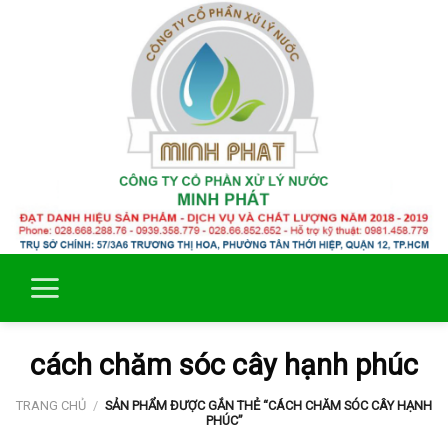
Skip
to
content
cách chăm sóc cây hạnh phúc
TRANG CHỦ
/
SẢN PHẨM ĐƯỢC GẮN THẺ “CÁCH CHĂM SÓC CÂY HẠNH
PHÚC”