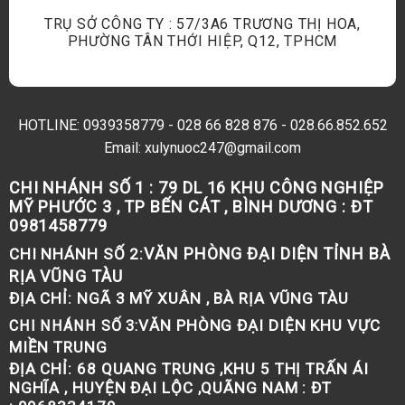
TRỤ SỞ CÔNG TY : 57/3A6 TRƯƠNG THỊ HOA,
PHƯỜNG TÂN THỚI HIỆP, Q12, TPHCM
HOTLINE:
0939358779
-
028 66 828 876
-
028.66.852.652
Email: xulynuoc247@gmail.com
CHI NHÁNH SỐ 1 :
79 DL 16 KHU CÔNG NGHIỆP
MỸ PHƯỚC 3 , TP BẾN CÁT , BÌNH DƯƠNG : ĐT
0981458779
VĂN PHÒNG ĐẠI DIỆN TỈNH BÀ
CHI NHÁNH SỐ 2:
RỊA VŨNG TÀU
ĐỊA CHỈ:
NGÃ 3 MỸ XUÂN , BÀ RỊA VŨNG TÀU
VĂN PHÒNG ĐẠI DIỆN KHU VỰC
CHI NHÁNH SỐ 3:
MIỀN TRUNG
ĐỊA CHỈ:
68 QUANG TRUNG ,KHU 5 THỊ TRẤN ÁI
NGHĨA , HUYỆN ĐẠI LỘC ,QUÃNG NAM : ĐT