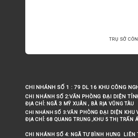
TRỤ SỞ CÔN
CHI NHÁNH SỐ 1 :
79 DL 16 KHU CÔNG NGH
VĂN PHÒNG ĐẠI DIỆN TỈN
CHI NHÁNH SỐ 2:
ĐỊA CHỈ:
NGÃ 3 MỸ XUÂN , BÀ RỊA VŨNG TÀU
VĂN PHÒNG ĐẠI DIỆN KHU 
CHI NHÁNH SỐ 3:
ĐỊA CHỈ:
68 QUANG TRUNG ,KHU 5 THỊ TRẤN ÁI
CHI NHÁNH SỐ 4:
NGÃ TƯ BÌNH HƯNG LIÊN T