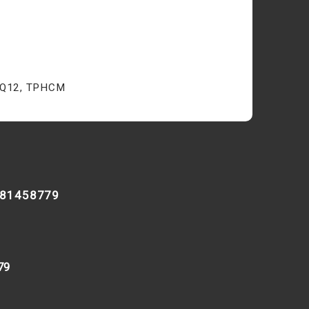
 Q12, TPHCM
981458779
79