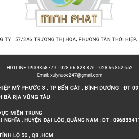
G TY : 57/3A6 TRƯƠNG THỊ HOA, PHƯỜNG TÂN THỚI HIỆP,
HOTLINE:
0939358779
-
028 66 828 876
-
028.66.852.652
Email: xulynuoc247@gmail.com
IỆP MỸ PHƯỚC 3 , TP BẾN CÁT , BÌNH DƯƠNG : ĐT 0
H BÀ RỊA VŨNG TÀU
VỰC MIỀN TRUNG
 NGHĨA , HUYỆN ĐẠI LỘC ,QUÃNG NAM : ĐT : 09683341
ỈNH LỘ 50 , Q8 .HCM