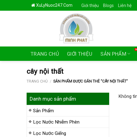
Skip
XuLyNuoc247.Com
Giới thiệu
Blogs
Liên hệ
to
content
TRANG CHỦ
GIỚI THIỆU
SẢN PHẨM
cây nội thất
TRANG CHỦ
/
SẢN PHẨM ĐƯỢC GẮN THẺ “CÂY NỘI THẤT”
Không tì
Danh mục sản phẩm
Sản Phẩm
Lọc Nước Nhiễm Phèn
Lọc Nước Giếng