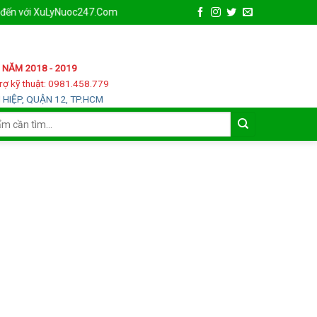
ới XuLyNuoc247.Com
 NĂM 2018 - 2019
rợ kỹ thuật: 0981.458.779
HIỆP, QUẬN 12, TP.HCM