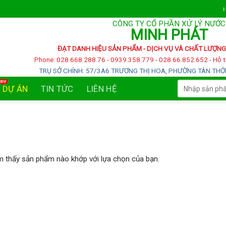
Chào mừng bạn đến v
CÔNG TY CỔ PHẦN XỬ LÝ NƯỚC
MINH PHÁT
ĐẠT DANH HIỆU SẢN PHẨM - DỊCH VỤ VÀ CHẤT LƯỢNG
P
hone: 028.668.288.76 - 0939.358.779 - 028.66.852.652 - Hỗ t
TRỤ SỞ CHÍNH: 57/3A6 TRƯƠNG THỊ HOA, PHƯỜNG TÂN THỚI 
Tìm
DỰ ÁN
TIN TỨC
LIÊN HỆ
kiếm:
m thấy sản phẩm nào khớp với lựa chọn của bạn.