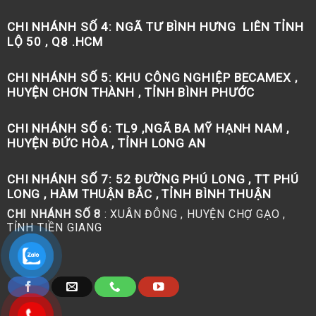
CHI NHÁNH SỐ 4:
NGÃ TƯ BÌNH HƯNG LIÊN TỈNH
LỘ 50 , Q8 .HCM
CHI NHÁNH SỐ 5:
KHU CÔNG NGHIỆP BECAMEX ,
HUYỆN CHƠN THÀNH , TỈNH BÌNH PHƯỚC
CHI NHÁNH SỐ 6:
TL9 ,NGÃ BA MỸ HẠNH NAM ,
HUYỆN ĐỨC HÒA , TỈNH LONG AN
CHI NHÁNH SỐ 7:
52 ĐƯỜNG PHÚ LONG , TT PHÚ
LONG , HÀM THUẬN BẮC , TỈNH BÌNH THUẬN
CHI NHÁNH SỐ 8
: XUÂN ĐÔNG , HUYỆN CHỢ GẠO ,
TỈNH TIỀN GIANG