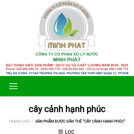
Skip
to
content
cây cảnh hạnh phúc
TRANG CHỦ
/
SẢN PHẨM ĐƯỢC GẮN THẺ “CÂY CẢNH HẠNH PHÚC”
LỌC