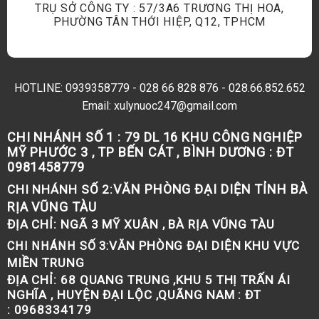
TRỤ SỞ CÔNG TY : 57/3A6 TRƯƠNG THỊ HOA,
PHƯỜNG TÂN THỚI HIỆP, Q12, TPHCM
HOTLINE:
0939358779
-
028 66 828 876
-
028.66.852.652
Email: xulynuoc247@gmail.com
CHI NHÁNH SỐ 1 :
79 DL 16 KHU CÔNG NGHIỆP
MỸ PHƯỚC 3 , TP BẾN CÁT , BÌNH DƯƠNG : ĐT
0981458779
VĂN PHÒNG ĐẠI DIỆN TỈNH BÀ
CHI NHÁNH SỐ 2:
RỊA VŨNG TÀU
ĐỊA CHỈ:
NGÃ 3 MỸ XUÂN , BÀ RỊA VŨNG TÀU
VĂN PHÒNG ĐẠI DIỆN KHU VỰC
CHI NHÁNH SỐ 3:
MIỀN TRUNG
ĐỊA CHỈ:
68 QUANG TRUNG ,KHU 5 THỊ TRẤN ÁI
NGHĨA , HUYỆN ĐẠI LỘC ,QUÃNG NAM : ĐT
: 0968334179