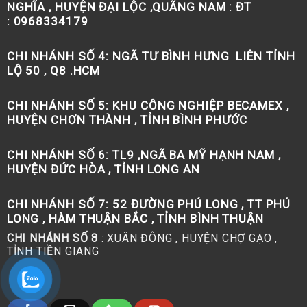
NGHĨA , HUYỆN ĐẠI LỘC ,QUÃNG NAM : ĐT
: 0968334179
CHI NHÁNH SỐ 4:
NGÃ TƯ BÌNH HƯNG LIÊN TỈNH
LỘ 50 , Q8 .HCM
CHI NHÁNH SỐ 5:
KHU CÔNG NGHIỆP BECAMEX ,
HUYỆN CHƠN THÀNH , TỈNH BÌNH PHƯỚC
CHI NHÁNH SỐ 6:
TL9 ,NGÃ BA MỸ HẠNH NAM ,
HUYỆN ĐỨC HÒA , TỈNH LONG AN
CHI NHÁNH SỐ 7:
52 ĐƯỜNG PHÚ LONG , TT PHÚ
LONG , HÀM THUẬN BẮC , TỈNH BÌNH THUẬN
CHI NHÁNH SỐ 8
: XUÂN ĐÔNG , HUYỆN CHỢ GẠO ,
TỈNH TIỀN GIANG