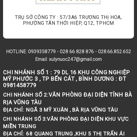
TRỤ SỞ CÔNG TY : 57/3A6 TRƯƠNG THỊ HOA,
PHƯỜNG TÂN THỚI HIỆP, Q12, TPHCM
HOTLINE:
0939358779
-
028 66 828 876
-
028.66.852.652
Email: xulynuoc247@gmail.com
CHI NHÁNH SỐ 1 :
79 DL 16 KHU CÔNG NGHIỆP
MỸ PHƯỚC 3 , TP BẾN CÁT , BÌNH DƯƠNG : ĐT
0981458779
VĂN PHÒNG ĐẠI DIỆN TỈNH BÀ
CHI NHÁNH SỐ 2:
RỊA VŨNG TÀU
ĐỊA CHỈ:
NGÃ 3 MỸ XUÂN , BÀ RỊA VŨNG TÀU
VĂN PHÒNG ĐẠI DIỆN KHU VỰC
CHI NHÁNH SỐ 3:
MIỀN TRUNG
ĐỊA CHỈ:
68 QUANG TRUNG ,KHU 5 THỊ TRẤN ÁI