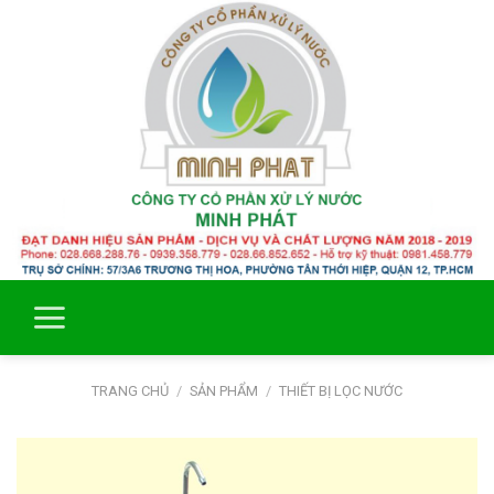
Skip
to
content
TRANG CHỦ
/
SẢN PHẨM
/
THIẾT BỊ LỌC NƯỚC