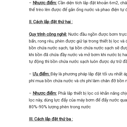
–
Nhược điểm:
Cần diện tích lắp đặt khoản 6m2, ch
thể trèo lên được để gắn ống nước và phao điện tự 
II. Cách lắp đặt thứ hai :
Quy trình công nghệ:
Nước đầu ngồn được bơm trực tiế
bẩn, rong rêu, phèn được giử lại trong thiết bị lọc 
bồn chứa nước sạch, tại bồn chứa nước sạch sẽ đư
khi bồn đã chứa đầy nước và mở bơm khi nước bị ha
tự động thì bồn chứa nước sạch luôn được dự trữ đ
–
Ưu điểm:
Đây là phương pháp lắp đặt tối ưu nhất á
phí mua bồn chứa nước và chi phí làm chân đỡ bồn nh
–
Nhược điểm:
Phải lắp thiết bị lọc có khẳn năng c
lọc này, dùng lực đẩy của máy bơm để đẩy nước qua 
80%-90% lượng phèn trong nước
III. Cách lắp đặt thứ ba :