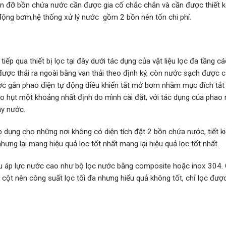
ân đỡ bồn chứa nước cần được gia cố chắc chắn và cần được thiết 
động bơm,hệ thống xử lý nước gồm 2 bồn nên tốn chi phí.
p qua thiết bị lọc tại đây dưới tác dụng của vật liệu lọc đa tầng cá
và được thải ra ngoài bằng van thải theo định ký, còn nước sạch được 
ợc gắn phao điện tự động điều khiển tắt mở bơm nhằm mục đích tắ
o hụt một khoảng nhất định do mình cài đặt, với tác dụng của phao
ầy nước.
p dụng cho những nơi không có diện tích đặt 2 bồn chứa nước, tiết k
ưng lại mang hiệu quả lọc tốt nhất mang lại hiệu quả lọc tốt nhất.
hịu áp lực nước cao như bộ lọc nước bằng composite hoặc inox 304.
cột nên công suất lọc tối đa nhưng hiểu quả không tốt, chỉ lọc đượ