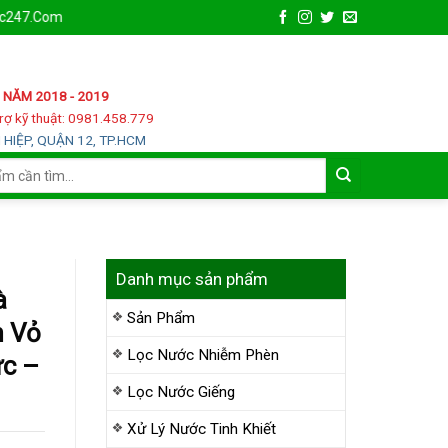
Chào mừng bạn đến với XuL
 NĂM 2018 - 2019
rợ kỹ thuật: 0981.458.779
HIỆP, QUẬN 12, TP.HCM
Danh mục sản phẩm
à
Sản Phẩm
h Vỏ
Lọc Nước Nhiễm Phèn
ức –
Lọc Nước Giếng
Xử Lý Nước Tinh Khiết