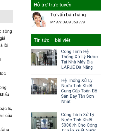
Hỗ trợ trực tuyến
Tư vấn bán hàng
Mr. An: 0939.358.779
c sông
giá
Tin tức – bài viết
à lời
Công Trình Hệ
Thống Xử Lý Nước
n
Tại Nhà Máy Bia
LARUE Đà Nẵng
Học
Hệ Thống Xử Lý
Nước Tinh Khiết
rong
Cung Cấp Toàn Bộ
 khẩu
Sân Bay Tân Sơn
Nhất
ặc ls,
Công Trình Xử Lý
air của
Nước Tinh Khiết
5000l/h Cho Công
rường
Ty Sản Xuất Nước