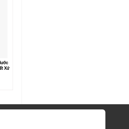
Nước
ất Xứ