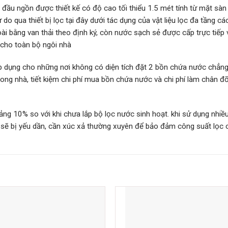
u ngồn được thiết kế có độ cao tối thiểu 1.5 mét tính từ mặt sàn
 qua thiết bị lọc tại đây dưới tác dụng của vật liệu lọc đa tầng cá
goài bằng van thải theo định ký, còn nước sạch sẻ được cấp trực tiếp 
cho toàn bộ ngôi nhà
áp dụng cho những nơi không có diện tích đặt 2 bồn chứa nước chẳn
ong nhà, tiết kiệm chi phí mua bồn chứa nước và chi phí làm chân đ
ảng 10% so với khi chưa lắp bộ lọc nước sinh hoạt. khi sử dụng nhiề
 sẽ bị yếu dần, cần xúc xả thường xuyên để bảo đảm công suất lọc 