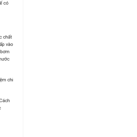
kế có
c chất
cấp vào
t bơm
 nước
iệm chi
 Cách
c