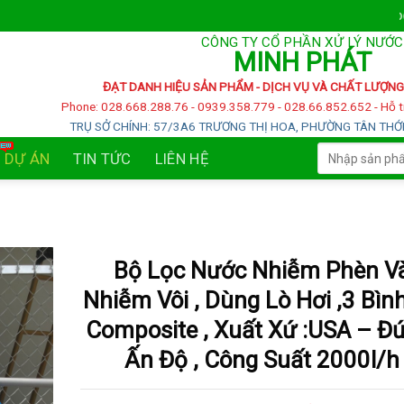
CÔNG TY CỔ PHẦN XỬ LÝ NƯỚC
MINH PHÁT
ĐẠT DANH HIỆU SẢN PHẨM - DỊCH VỤ VÀ CHẤT LƯỢNG
P
hone: 028.668.288.76 - 0939.358.779 - 028.66.852.652 - Hỗ t
TRỤ SỞ CHÍNH: 57/3A6 TRƯƠNG THỊ HOA, PHƯỜNG TÂN THỚI 
Tìm
DỰ ÁN
TIN TỨC
LIÊN HỆ
kiếm:
Bộ Lọc Nước Nhiễm Phèn V
Nhiễm Vôi , Dùng Lò Hơi ,3 Bìn
Composite , Xuất Xứ :USA – Đ
Ấn Độ , Công Suất 2000l/h