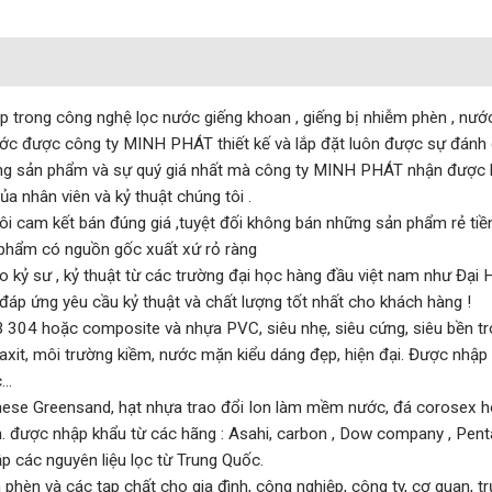
 trong công nghệ lọc nước giếng khoan , giếng bị nhiễm phèn , nướ
nước được công ty MINH PHÁT thiết kế và lắp đặt luôn được sự đánh 
ụng sản phẩm và sự quý giá nhất mà công ty MINH PHÁT nhận được l
a nhân viên và kỷ thuật chúng tôi .
tôi cam kết bán đúng giá ,tuyệt đối không bán những sản phẩm rẻ tiề
 phẩm có nguồn gốc xuất xứ rỏ ràng
o kỷ sư , kỷ thuật từ các trường đại học hàng đầu việt nam như Đại 
áp ứng yêu cầu kỷ thuật và chất lượng tốt nhất cho khách hàng !
B 304 hoặc composite và nhựa PVC, siêu nhẹ, siêu cứng, siêu bền t
axit, môi trường kiềm, nước mặn kiểu dáng đẹp, hiện đại. Được nhập
c…
ese Greensand, hạt nhựa trao đổi Ion làm mềm nước, đá corosex ho
m. được nhập khẩu từ các hãng : Asahi, carbon , Dow company , Pent
 các nguyên liệu lọc từ Trung Quốc.
hèn và các tạp chất cho gia đình, công nghiệp, công ty, cơ quan, t