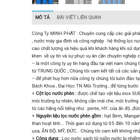
MÔ TẢ
BÀI VIẾT LIÊN QUAN
Công Ty MINH PHÁT : Chuyên cung cấp các giải pháp
, nước máy gia đình và công nghiệp . hệ thống lọc 
cao chất lượng và hiệu quả khi khách hàng khi sử d
khen về uy tín và sự phục vụ ân cần chuyên nghiệp củ
– là một công ty uy tín hàng đầu tại việt nam chúng 
từ TRUNG QUỐC , Chúng tôi cam kết tất cả các sản
– để phát huy hơn nữa công ty chúng tôi luôn đào tạ
Bách Khoa , Đại Học TN Môi Trường , để từng bước đ
+
Cột lọc nước phèn :
được chế tạo vật liệu inox SU
môi trường tự nhiên, không cần mái che, môi trường 
từ các hãng nổi tiếng như : pente, HY…của ấn độ ,đứ
+
Nguyên liệu lọc nước phèn gồm :
hạt Birm, Mangan
than hoạt tính…. Thời gian sử dụng từ 05 đến 10 nă
usa, ẤN ĐỘ, MỸ, ĐỨC… Chúng tôi cam kết không nhập
+
Công dụng :
Lọc nước sạch từ ngồn nước bi nhiễm p