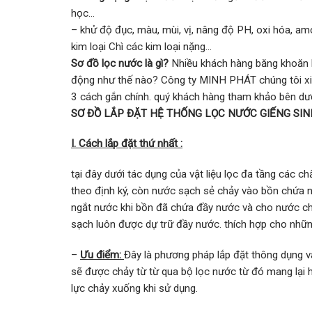
học…
– khử độ đục, màu, mùi, vị, nâng độ PH, oxi hóa, amon
kim loại Chì các kim loại nặng…
Sơ đồ lọc nước là gì?
Nhiều khách hàng băng khoăn k
động như thế nào? Công ty MINH PHÁT chúng tôi xin t
3 cách gắn chính. quý khách hàng tham khảo bên dưới
SƠ ĐỒ LẮP ĐẶT HỆ THỐNG LỌC NƯỚC GIẾNG SI
I. Cách lắp đặt thứ nhất :
tại đây dưới tác dụng của vật liệu lọc đa tầng các chấ
theo định ký, còn nước sạch sẻ chảy vào bồn chứa
ngắt nước khi bồn đã chứa đầy nước và cho nước chả
sạch luôn được dự trữ đầy nước. thích hợp cho nhữn
–
Ưu điểm:
Đây là phương pháp lắp đặt thông dụng và
sẽ được chảy từ từ qua bộ lọc nước từ đó mang lại 
lực chảy xuống khi sử dụng.