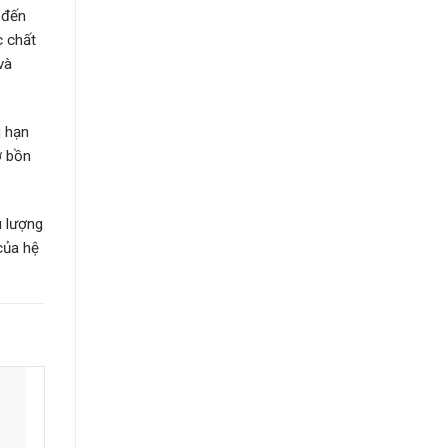
 đến
c chất
và
g hạn
ỡ bồn
u lượng
của hệ