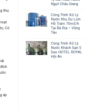
Ngọt Châu Giang
g thư,
Công Trình Xử Lý
Nước Khu Du Lịch
 hoạt
Hồ Tràm 70m3/h
ớc, Có
Tại Bà Rịa – Vũng
Tàu
Công Trình Xử Lý
Nước Khách Sạn 5
Sao HOTEL ROYAL
Hội An
hải
 đích
nước
c
ng áp