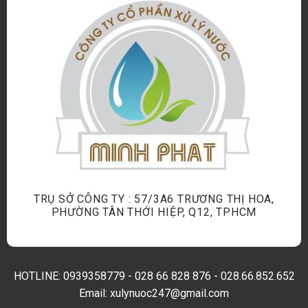
TRỤ SỞ CÔNG TY : 57/3A6 TRƯƠNG THỊ HOA,
PHƯỜNG TÂN THỚI HIỆP, Q12, TPHCM
HOTLINE:
0939358779
-
028 66 828 876
-
028.66.852.652
Email: xulynuoc247@gmail.com