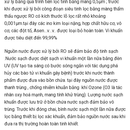
xử lý bằng quá trình tiền lọc tinh bằng màng 0,5µm ; trước
khi được xử lý bởi công đoạn siêu tinh lọc bằng màng thẩm
thấu ngược RO có kích thước lỗ lọc rất nhỏ khoảng
0,001µm.tại đây các ino kim loại nặng, hợp chất hữu cơ, vô
cơ, các đột tố, Asen…v…v.. được loại bỏ hoàn toàn. Vi khuẩn
được tiêu diệt đến 99,99%
Nguồn nước được xử lý bởi RO sẽ đảm bảo độ tinh sạch
.Nước sạch được diệt sạch vi khuẩn một lần nữa bằng đèn
UV (UV tạo tia sáng có bước sóng ngắn với tác dụng phá
hủy các bào tử vi khuẩn gây bệnh) trước khi nước thành
phẩm được đưa vào bồn chứa. tại đây nguồn nước được
thanh trùng , chống nhiễm khuẫn bằng khí Ozone (O3 là tác
nhân oxy hoá mạnh, mang tính khử trùng). Lượng nước sạch
khuẩn được lưu trữ ở bồn chứa nước sạch đảm bảo vô
trùng. Trước khi đóng chai, bình nước sạch một lần nữa được
lọc bằng thiết bị lọc xác khuẩn, đảm bảo nguồn nước sau khi
đưa ra thị trường hoàn toàn tinh khiết.