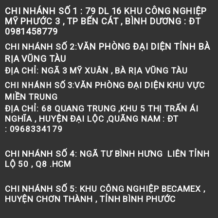
CHI NHÁNH SỐ 1 :
79 DL 16 KHU CÔNG NGHIỆP
MỸ PHƯỚC 3 , TP BẾN CÁT , BÌNH DƯƠNG : ĐT
0981458779
VĂN PHÒNG ĐẠI DIỆN TỈNH BÀ
CHI NHÁNH SỐ 2:
RỊA VŨNG TÀU
ĐỊA CHỈ:
NGÃ 3 MỸ XUÂN , BÀ RỊA VŨNG TÀU
VĂN PHÒNG ĐẠI DIỆN KHU VỰC
CHI NHÁNH SỐ 3:
MIỀN TRUNG
ĐỊA CHỈ:
68 QUANG TRUNG ,KHU 5 THỊ TRẤN ÁI
NGHĨA , HUYỆN ĐẠI LỘC ,QUÃNG NAM : ĐT
: 0968334179
CHI NHÁNH SỐ 4:
NGÃ TƯ BÌNH HƯNG LIÊN TỈNH
LỘ 50 , Q8 .HCM
CHI NHÁNH SỐ 5:
KHU CÔNG NGHIỆP BECAMEX ,
HUYỆN CHƠN THÀNH , TỈNH BÌNH PHƯỚC