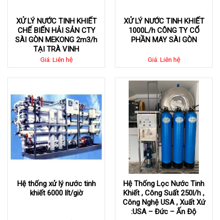
XỬ LÝ NƯỚC TINH KHIẾT
XỬ LÝ NƯỚC TINH KHIẾT
CHẾ BIẾN HẢI SẢN CTY
1000L/h CÔNG TY CỔ
SÀI GÒN MEKONG 2m3/h
PHẦN MAY SÀI GÒN
TẠI TRÀ VINH
Giá: Liên hệ
Giá: Liên hệ
Hệ thống xử lý nước tinh
Hệ Thống Lọc Nước Tinh
khiết 6000 lít/giờ
Khiết , Công Suất 250l/h ,
Công Nghệ USA , Xuất Xứ
:USA – Đức – Ấn Độ