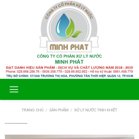
Skip
to
content
TRANG CHỦ
/
SẢN PHẨM
/
XỬ LÝ NƯỚC TINH KHIẾT