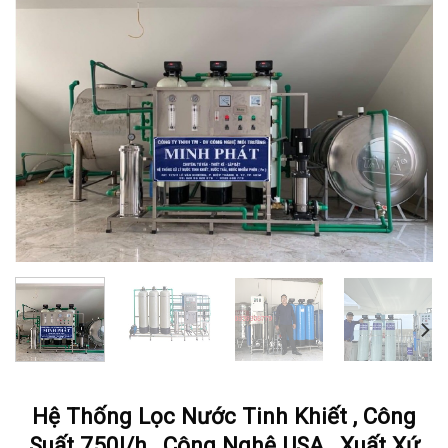
Hệ Thống Lọc Nước Tinh Khiết , Công
Suất 750l/h , Công Nghệ USA , Xuất Xứ