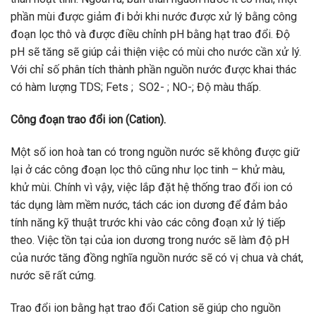
phần mùi được giảm đi bởi khi nước được xử lý bằng công
đoạn lọc thô và được điều chỉnh pH bằng hạt trao đổi. Độ
pH sẽ tăng sẽ giúp cải thiện việc có mùi cho nước cần xử lý.
Với chỉ số phân tích thành phần nguồn nước được khai thác
có hàm lượng TDS; Fets ; SO2- ; NO-; Độ màu thấp.
Công đoạn trao đổi ion (Cation).
Một số ion hoà tan có trong nguồn nước sẽ không được giữ
lại ở các công đoạn lọc thô cũng như lọc tinh – khử màu,
khử mùi. Chính vì vậy, việc lắp đặt hệ thống trao đổi ion có
tác dụng làm mềm nước, tách các ion dương để đảm bảo
tính năng kỹ thuật trước khi vào các công đoạn xử lý tiếp
theo. Việc tồn tại của ion dương trong nước sẽ làm độ pH
của nước tăng đồng nghĩa nguồn nước sẽ có vị chua và chát,
nước sẽ rất cứng.
Trao đổi ion bằng hạt trao đổi Cation sẽ giúp cho nguồn