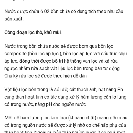
Nước được chứa ở 02 bồn chứa có dung tích theo nhu cầu
sản xuất .
Công đoạn lọc thô, khử mùi
.
Nước trong bồn chứa nước sẽ được bơm qua bồn lọc
composite (bồn lọc áp lực ), bồn lọc áp lực với cấu trúc chịu
áp lực, đồng thời được bố trí hệ thống van lọc và xả rửa
ngược nhằm rửa sạch vật liệu lọc bên trong bán tự động.
Chu kỳ rửa lọc sẽ được thực hiện dễ dàn.
Vật liệu lọc bên trong là sỏi đỡ, cát thạch anh, hạt nâng Ph
cùng than hoạt tính có tác dụng xử lý hàm lượng cặn lơ lửng
có trong nước, nâng pH cho nguồn nước.
Một số hàm lượng ion kim loại (khoáng chất) mang gốc màu
có trong nguồn nước sẽ được xử lý nhờ cơ chế hấp phụ của
than hoạt tính. Ngoài ra, bản thân nguồn nước ít có mùi, một